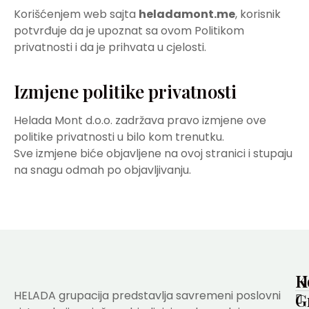
Korišćenjem web sajta
heladamont.me
, korisnik
potvrđuje da je upoznat sa ovom Politikom
privatnosti i da je prihvata u cjelosti.
Izmjene politike privatnosti
Helada Mont d.o.o. zadržava pravo izmjene ove
politike privatnosti u bilo kom trenutku.
Sve izmjene biće objavljene na ovoj stranici i stupaju
na snagu odmah po objavljivanju.
H
K
HELADA grupacija predstavlja savremeni poslovni
G