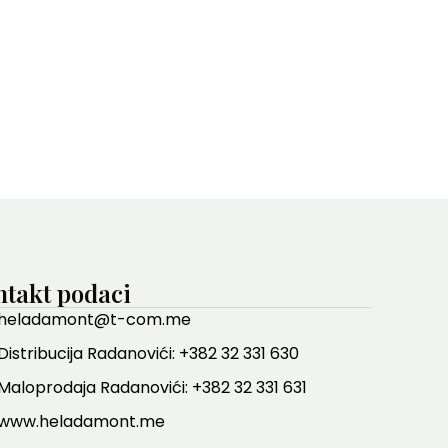
takt podaci
heladamont@t-com.me
Distribucija Radanovići: +382 32 331 630
Maloprodaja Radanovići: +382 32 331 631
www.heladamont.me