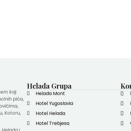
Helada Grupa
Kon
em koji
Helada Mont
olnih pića,
Hotel Yugoslavia
ovićima,
u, Kotoru,
Hotel Helada
Hotel Trebjesa
, Helada i