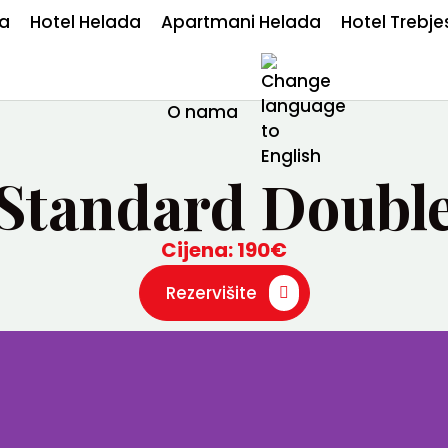
ia
Hotel Helada
Apartmani Helada
Hotel Trebje
O nama
Standard Doubl
Cijena: 190€
Rezervišite