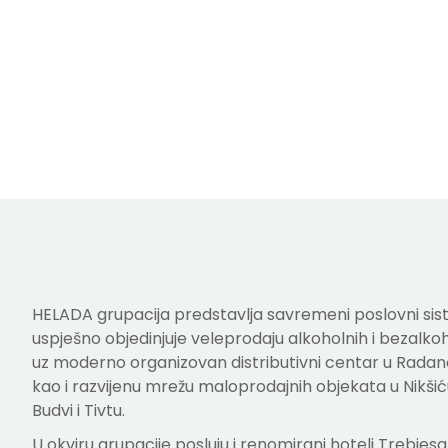
HELADA grupacija predstavlja savremeni poslovni sist
uspješno objedinjuje veleprodaju alkoholnih i bezalkoh
uz moderno organizovan distributivni centar u Radan
kao i razvijenu mrežu maloprodajnih objekata u Nikšić
Budvi i Tivtu.
U okviru grupacije posluju i renomirani hoteli Trebjesa