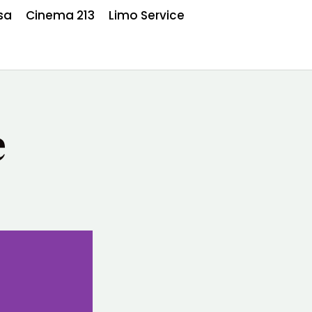
sa
Cinema 213
Limo Service
e